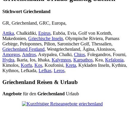
Stichwort Griechenland
GR, Griechenland, GRC, Europa,
Attika
, Chalkidiki,
Epirus
, Euböa, Evia, Golf von Korinth,
Makedonien,
Griechische Inseln
, Olympische Riviera, Parnass
Gebirge, Peloponnes, Pilion, Saronischer Golf, Thessalien,
Griechenland Festland
, Westgriechenland, Ägina, Alonissos,
Amorgos
,
Andros
, Astypalea, Chalki,
Chios
, Folegandros, Fourni,
Hydra
, Ikaria, Ios, Ithaka,
Kalymnos
,
Karpathos
, Kea,
Kefalonia
,
Kimolos,
Korfu
,
Kos
, Koufonisi,
Kreta
, Kykladen Inseln, Kythira,
Kythnos, Lefkada,
Lefkas
,
Leros
,
Griechenland Reisen & Urlaub
Angebote
für den
Griechenland
Urlaub