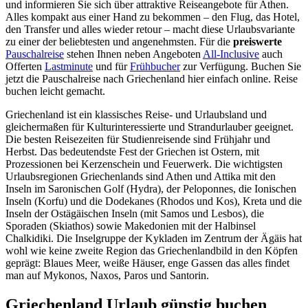
und informieren Sie sich über attraktive Reiseangebote für Athen.
Alles kompakt aus einer Hand zu bekommen – den Flug, das Hotel,
den Transfer und alles wieder retour – macht diese Urlaubsvariante
zu einer der beliebtesten und angenehmsten. Für die
preiswerte
Pauschalreise
stehen Ihnen neben Angeboten
All-Inclusive
auch
Offerten
Lastminute
und für
Frühbucher
zur Verfügung. Buchen Sie
jetzt die Pauschalreise nach Griechenland hier einfach online. Reise
buchen leicht gemacht.
Griechenland ist ein klassisches Reise- und Urlaubsland und
gleichermaßen für Kulturinteressierte und Strandurlauber geeignet.
Die besten Reisezeiten für Studienreisende sind Frühjahr und
Herbst. Das bedeutendste Fest der Griechen ist Ostern, mit
Prozessionen bei Kerzenschein und Feuerwerk. Die wichtigsten
Urlaubsregionen Griechenlands sind Athen und Attika mit den
Inseln im Saronischen Golf (Hydra), der Peloponnes, die Ionischen
Inseln (Korfu) und die Dodekanes (Rhodos und Kos), Kreta und die
Inseln der Ostägäischen Inseln (mit Samos und Lesbos), die
Sporaden (Skiathos) sowie Makedonien mit der Halbinsel
Chalkidiki. Die Inselgruppe der Kykladen im Zentrum der Ägäis hat
wohl wie keine zweite Region das Griechenlandbild in den Köpfen
geprägt: Blaues Meer, weiße Häuser, enge Gassen das alles findet
man auf Mykonos, Naxos, Paros und Santorin.
Griechenland Urlaub günstig buchen