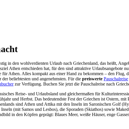
macht
stig in den wohlverdienten Urlaub nach Griechenland, das heißt, Ange
sziel Athen entschieden hat, für den sind attraktive Urlaubsangebote n
e für Athen. Alles kompakt aus einer Hand zu bekommen – den Flug, das
r der beliebtesten und angenehmsten. Für die
preiswerte
Pauschalreise
hbucher
zur Verfügung. Buchen Sie jetzt die Pauschalreise nach Grieche
assisches Reise- und Urlaubsland und gleichermaßen für Kulturinteressie
ühjahr und Herbst. Das bedeutendste Fest der Griechen ist Ostern, mi
nlands sind Athen und Attika mit den Inseln im Saronischen Golf (Hyd
Inseln (mit Samos und Lesbos), die Sporaden (Skiathos) sowie Makedo
dbild in den Köpfen geprägt: Blaues Meer, weiße Häuser, enge Gassen