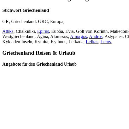
Stichwort Griechenland
GR, Griechenland, GRC, Europa,
Attika
, Chalkidiki,
Epirus
, Euböa, Evia, Golf von Korinth, Makedon
Westgriechenland, Ägina, Alonissos,
Amorgos
,
Andros
, Astypalea, C
Kykladen Inseln, Kythira, Kythnos, Lefkada,
Lefkas
,
Leros
,
Griechenland Reisen & Urlaub
Angebote
für den
Griechenland
Urlaub