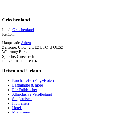
Griechenland
Land:
Griechenland
Region:
Hauptstadt:
Athen
Zeitzone: UTC+2 OEZUTC+3 OESZ
Währung: Euro
Sprache: Griechisch
ISO2: GR | ISO3: GRC
Reisen und Urlaub
Pauchalreise (Flug+Hotel)
Lastminute & more
Für Frühbucher
Allinclusive Verpflegung
Singlereisen
Flugreisen
Hotels
Mietwagen