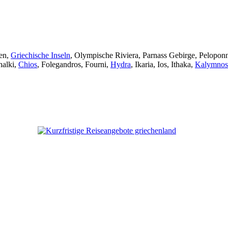
ien,
Griechische Inseln
, Olympische Riviera, Parnass Gebirge, Peloponn
halki,
Chios
, Folegandros, Fourni,
Hydra
, Ikaria, Ios, Ithaka,
Kalymnos