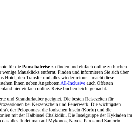
bote für die
Pauschalreise
zu finden und einfach online zu buchen.
ur wenige Mausklicks entfernt. Finden und informieren Sie sich über
 Hotel, den Transfer und alles wieder retour – macht diese
stehen Ihnen neben Angeboten
All-Inclusive
auch Offerten
nland hier einfach online. Reise buchen leicht gemacht.
rte und Strandurlauber geeignet. Die besten Reisezeiten für
t Prozessionen bei Kerzenschein und Feuerwerk. Die wichtigsten
ra), der Peloponnes, die Ionischen Inseln (Korfu) und die
nien mit der Halbinsel Chalkidiki. Die Inselgruppe der Kykladen im
 das alles findet man auf Mykonos, Naxos, Paros und Santorin.