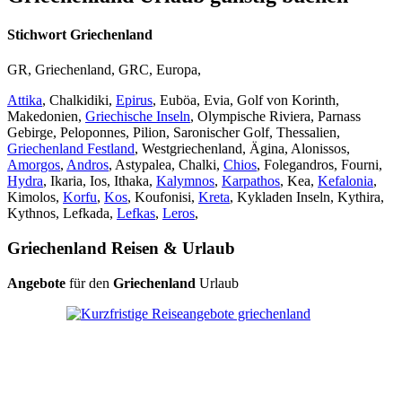
Stichwort Griechenland
GR, Griechenland, GRC, Europa,
Attika
, Chalkidiki,
Epirus
, Euböa, Evia, Golf von Korinth,
Makedonien,
Griechische Inseln
, Olympische Riviera, Parnass
Gebirge, Peloponnes, Pilion, Saronischer Golf, Thessalien,
Griechenland Festland
, Westgriechenland, Ägina, Alonissos,
Amorgos
,
Andros
, Astypalea, Chalki,
Chios
, Folegandros, Fourni,
Hydra
, Ikaria, Ios, Ithaka,
Kalymnos
,
Karpathos
, Kea,
Kefalonia
,
Kimolos,
Korfu
,
Kos
, Koufonisi,
Kreta
, Kykladen Inseln, Kythira,
Kythnos, Lefkada,
Lefkas
,
Leros
,
Griechenland Reisen & Urlaub
Angebote
für den
Griechenland
Urlaub