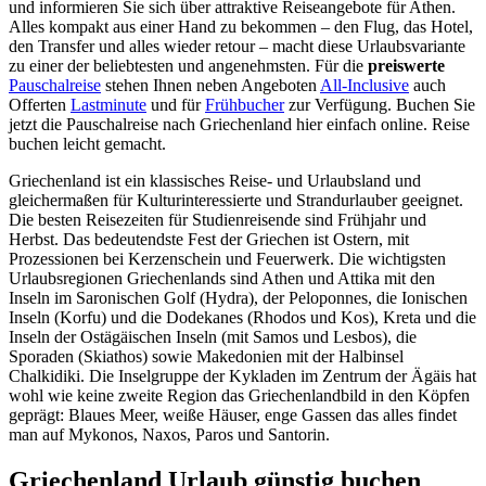
und informieren Sie sich über attraktive Reiseangebote für Athen.
Alles kompakt aus einer Hand zu bekommen – den Flug, das Hotel,
den Transfer und alles wieder retour – macht diese Urlaubsvariante
zu einer der beliebtesten und angenehmsten. Für die
preiswerte
Pauschalreise
stehen Ihnen neben Angeboten
All-Inclusive
auch
Offerten
Lastminute
und für
Frühbucher
zur Verfügung. Buchen Sie
jetzt die Pauschalreise nach Griechenland hier einfach online. Reise
buchen leicht gemacht.
Griechenland ist ein klassisches Reise- und Urlaubsland und
gleichermaßen für Kulturinteressierte und Strandurlauber geeignet.
Die besten Reisezeiten für Studienreisende sind Frühjahr und
Herbst. Das bedeutendste Fest der Griechen ist Ostern, mit
Prozessionen bei Kerzenschein und Feuerwerk. Die wichtigsten
Urlaubsregionen Griechenlands sind Athen und Attika mit den
Inseln im Saronischen Golf (Hydra), der Peloponnes, die Ionischen
Inseln (Korfu) und die Dodekanes (Rhodos und Kos), Kreta und die
Inseln der Ostägäischen Inseln (mit Samos und Lesbos), die
Sporaden (Skiathos) sowie Makedonien mit der Halbinsel
Chalkidiki. Die Inselgruppe der Kykladen im Zentrum der Ägäis hat
wohl wie keine zweite Region das Griechenlandbild in den Köpfen
geprägt: Blaues Meer, weiße Häuser, enge Gassen das alles findet
man auf Mykonos, Naxos, Paros und Santorin.
Griechenland Urlaub günstig buchen